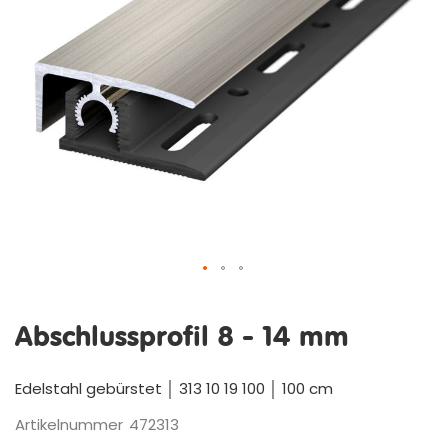
Zum
Anfang
Abschlussprofil 8 - 14 mm
der
Bildergalerie
springen
Edelstahl gebürstet │ 313 10 19 100 │ 100 cm
Artikelnummer
472313