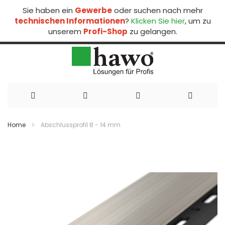
Sie haben ein
Gewerbe
oder suchen nach mehr
technischen Informationen
?
Klicken Sie hier
, um zu
unserem
Profi-Shop
zu gelangen.
Direkt
zum
Home
Abschlussprofil 8 - 14 mm
Inhalt
Zum
Ende
der
Bildergalerie
springen