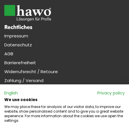
Rechtliches
Impressum
Datenschutz
AGB
Barrierefreiheit
Widerrufsrecht / Retoure
Zahlung / Versand
Nützliches
English
Privacy policy
Profi-Kunde werden (Gewerbe)
We use cookies
We may place these for analysis of our visitor data, to improve our
website, show personalised content and to give you a great website
experience. For more information about the cookies we use open the
Widerruf
settings.
Kontakt