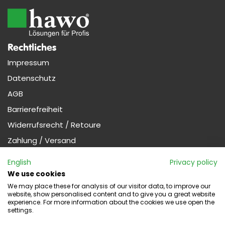
Rechtliches
Impressum
Datenschutz
AGB
Barrierefreiheit
Widerrufsrecht / Retoure
Zahlung / Versand
Nützliches
English
Privacy policy
Profi-Kunde werden (Gewerbe)
We use cookies
We may place these for analysis of our visitor data, to improve our
website, show personalised content and to give you a great website
experience. For more information about the cookies we use open the
Widerruf
settings.
Kontakt