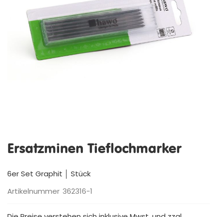
Zum
Anfang
Ersatzminen Tieflochmarker
der
Bildergalerie
springen
6er Set Graphit │ Stück
Artikelnummer
362316-1
Die Preise verstehen sich inklusive Mwst. und zzgl.