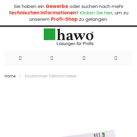
Sie haben ein
Gewerbe
oder suchen nach mehr
technischen Informationen
?
Klicken Sie hier
, um zu
unserem
Profi-Shop
zu gelangen.
Direkt
zum
Home
Ersatzminen Tieflochmarker
Inhalt
Zum
Ende
der
Bildergalerie
springen