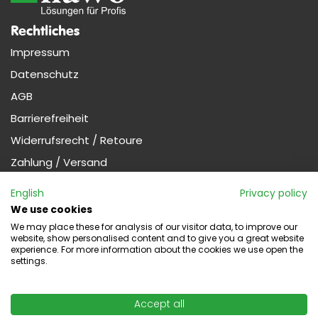
Rechtliches
Impressum
Datenschutz
AGB
Barrierefreiheit
Widerrufsrecht / Retoure
Zahlung / Versand
Nützliches
English
Privacy policy
Profi-Kunde werden (Gewerbe)
We use cookies
We may place these for analysis of our visitor data, to improve our
website, show personalised content and to give you a great website
experience. For more information about the cookies we use open the
Widerruf
settings.
Kontakt
Kontaktformular
Accept all
Social Media