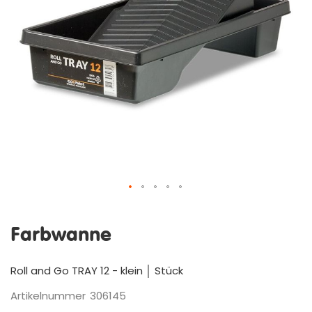
Zum
Anfang
Farbwanne
der
Bildergalerie
springen
Roll and Go TRAY 12 - klein │ Stück
Artikelnummer
306145