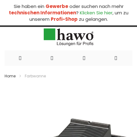
Sie haben ein
Gewerbe
oder suchen nach mehr
technischen Informationen
?
Klicken Sie hier
, um zu
unserem
Profi-Shop
zu gelangen.
Direkt
zum
Home
Farbwanne
Inhalt
Zum
Ende
der
Bildergalerie
springen