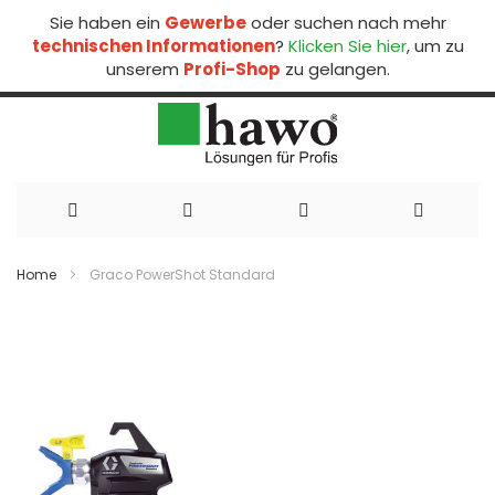
Sie haben ein
Gewerbe
oder suchen nach mehr
technischen Informationen
?
Klicken Sie hier
, um zu
unserem
Profi-Shop
zu gelangen.
Direkt
zum
Home
Graco PowerShot Standard
Inhalt
Zum
Ende
der
Bildergalerie
springen