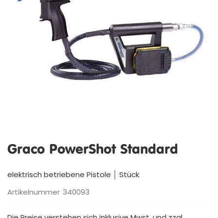
Zum
Anfang
Graco PowerShot Standard
der
Bildergalerie
springen
elektrisch betriebene Pistole │ Stück
Artikelnummer
340093
Die Preise verstehen sich inklusive Mwst. und zzgl.