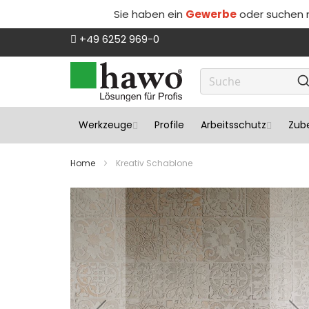
Sie haben ein
Gewerbe
oder suchen
Direkt
+49 6252 969-0
zum
Inhalt
Werkzeuge
Profile
Arbeitsschutz
Zube
Home
Kreativ Schablone
Zum
Ende
der
Bildergalerie
springen