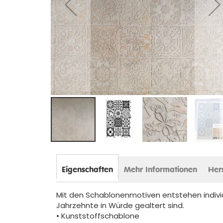
Zum
Anfang
der
Eigenschaften
Mehr Informationen
Her
Bildergalerie
springen
Mit den Schablonenmotiven entstehen individ
Jahrzehnte in Würde gealtert sind.
• Kunststoffschablone