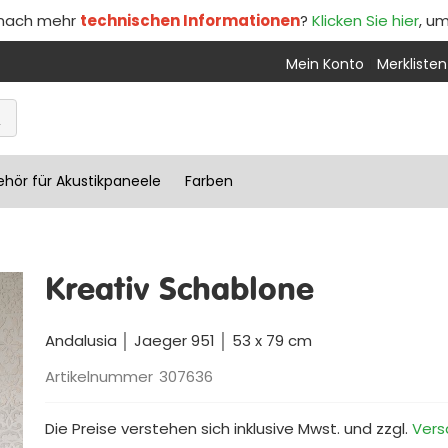
 nach mehr
technischen Informationen
?
Klicken Sie hier
, u
Mein Konto
Merklisten
hör für Akustikpaneele
Farben
Kreativ Schablone
Andalusia │ Jaeger 951 │ 53 x 79 cm
Artikelnummer
307636
Die Preise verstehen sich inklusive Mwst. und zzgl.
Vers