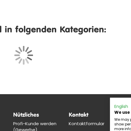
el in folgenden Kategorien:
English
We use
Nützliches
Kontakt
So
We may pl
Profi-Kunde werden
Kontaktformular
show pers
more info
(Gewerbe)