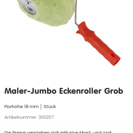
Zum
Anfang
Maler-Jumbo Eckenroller Grob
der
Bildergalerie
springen
Florhöhe 18 mm │ Stück
Artikelnummer
300207
Die Preise verstehen sich inklusive Mwst. und zzgl.