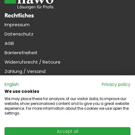
Rechtliches
Impressum
Datenschutz
AGB
Barrierefreiheit
Widerrufsrecht / Retoure
Zahlung / Versand
Nützliches
English
Privacy policy
Profi-Kunde werden (Gewerbe)
We use cookies
We may place these for analysis of our visitor data, to improve our
website, show personalised content and to give you a great website
experience. For more information about the cookies we use open the
Widerruf
settings.
Kontakt
Kontaktformular
Accept all