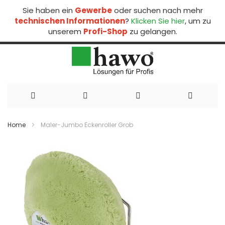
Sie haben ein
Gewerbe
oder suchen nach mehr
technischen Informationen
?
Klicken Sie hier
, um zu
unserem
Profi-Shop
zu gelangen.
Direkt
zum
Home
Maler-Jumbo Eckenroller Grob
Inhalt
Zum
Ende
der
Bildergalerie
springen