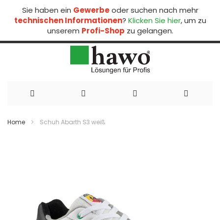
Sie haben ein
Gewerbe
oder suchen nach mehr
technischen Informationen
?
Klicken Sie hier
, um zu
unserem
Profi-Shop
zu gelangen.
Direkt
zum
Home
Schuh Abarth S3 weiß
Inhalt
Zum
Ende
der
Bildergalerie
springen