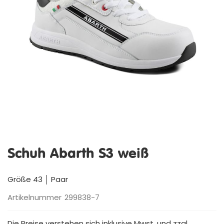
Zum
Anfang
Schuh Abarth S3 weiß
der
Bildergalerie
springen
Größe 43 │ Paar
Artikelnummer
299838-7
Die Preise verstehen sich inklusive Mwst. und zzgl.