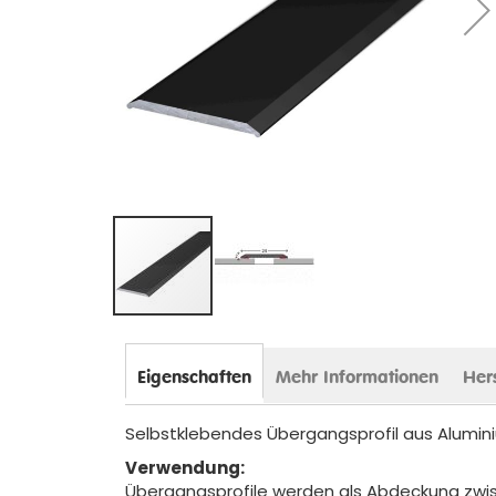
Zum
Anfang
der
Eigenschaften
Mehr Informationen
Her
Bildergalerie
springen
Selbstklebendes Übergangsprofil aus Alumin
Verwendung:
Übergangsprofile werden als Abdeckung zwi