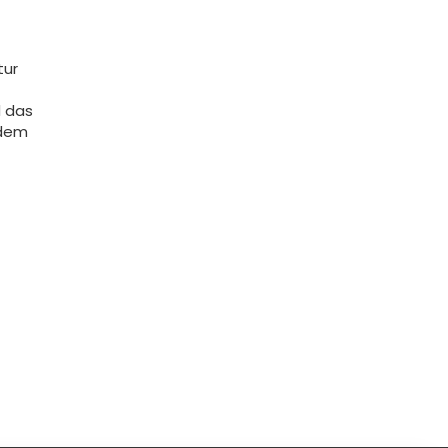
tur
d das
 dem