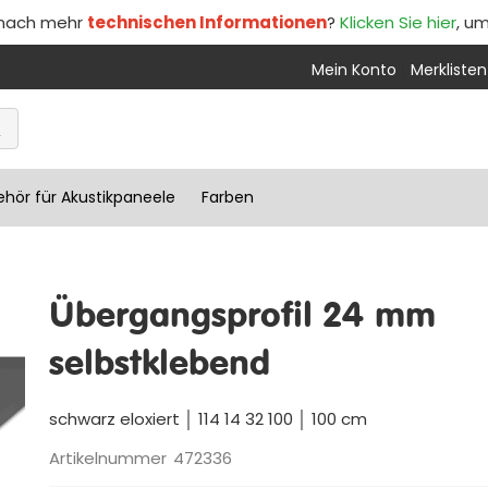
 nach mehr
technischen Informationen
?
Klicken Sie hier
, u
Mein Konto
Merklisten
hör für Akustikpaneele
Farben
Übergangsprofil 24 mm
selbstklebend
schwarz eloxiert │ 114 14 32 100 │ 100 cm
Artikelnummer
472336