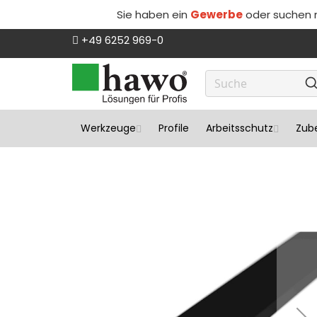
Sie haben ein
Gewerbe
oder suchen
Direkt
+49 6252 969-0
zum
Inhalt
Werkzeuge
Profile
Arbeitsschutz
Zube
Zum
Ende
der
Bildergalerie
springen