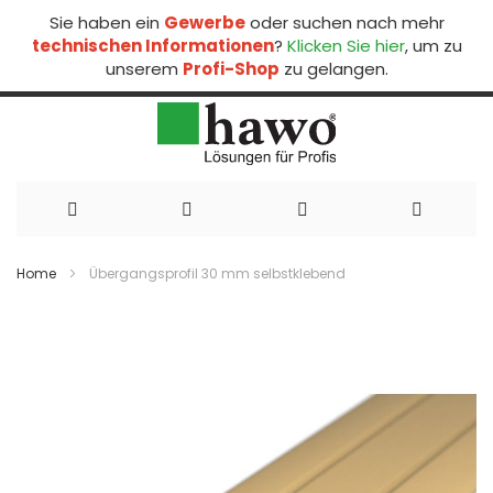
Sie haben ein
Gewerbe
oder suchen nach mehr
technischen Informationen
?
Klicken Sie hier
, um zu
unserem
Profi-Shop
zu gelangen.
Direkt
zum
Home
Übergangsprofil 30 mm selbstklebend
Inhalt
Zum
Ende
der
Bildergalerie
springen