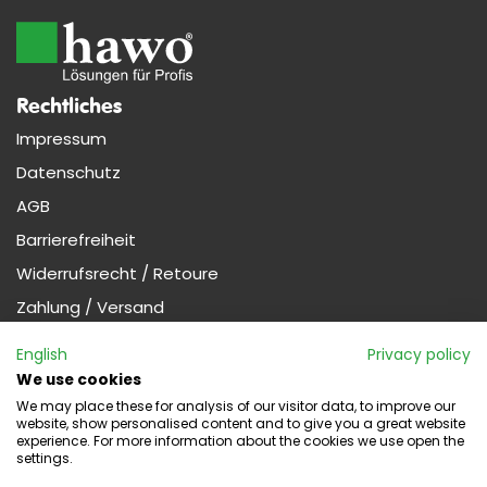
Rechtliches
Impressum
Datenschutz
AGB
Barrierefreiheit
Widerrufsrecht / Retoure
Zahlung / Versand
Nützliches
English
Privacy policy
Profi-Kunde werden (Gewerbe)
We use cookies
We may place these for analysis of our visitor data, to improve our
website, show personalised content and to give you a great website
experience. For more information about the cookies we use open the
Widerruf
settings.
Kontakt