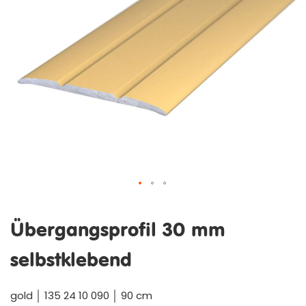
Zum
Anfang
Übergangsprofil 30 mm
der
Bildergalerie
selbstklebend
springen
gold │ 135 24 10 090 │ 90 cm