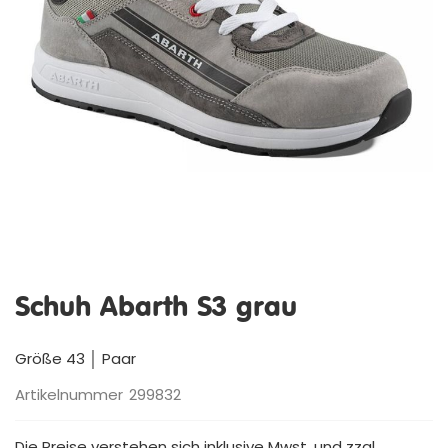
Zum
Anfang
Schuh Abarth S3 grau
der
Bildergalerie
springen
Größe 43 │ Paar
Artikelnummer
299832
Die Preise verstehen sich inklusive Mwst. und zzgl.