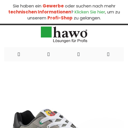
Sie haben ein
Gewerbe
oder suchen nach mehr
technischen Informationen
?
Klicken Sie hier
, um zu
unserem
Profi-Shop
zu gelangen.
Direkt
zum
Inhalt
Zum
Ende
der
Bildergalerie
springen