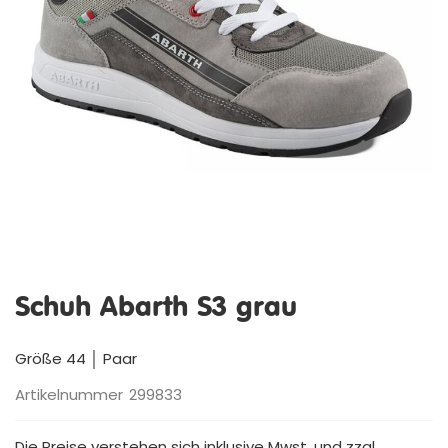
Zum
Anfang
Schuh Abarth S3 grau
der
Bildergalerie
springen
Größe 44 │ Paar
Artikelnummer
299833
Die Preise verstehen sich inklusive Mwst. und zzgl.