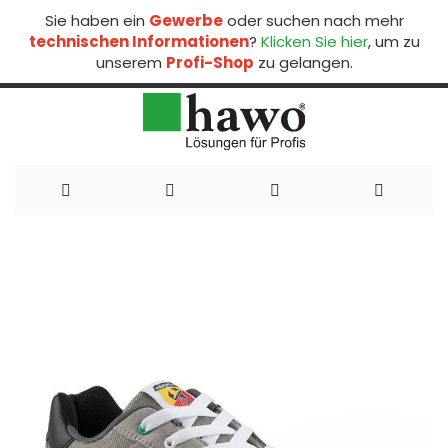
Sie haben ein
Gewerbe
oder suchen nach mehr
technischen Informationen
?
Klicken Sie hier
, um zu
unserem
Profi-Shop
zu gelangen.
Direkt
zum
Inhalt
Zum
Ende
der
Bildergalerie
springen